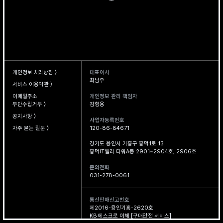
개인정보 처리방침 〉
대표이사
최남우
서비스 이용약관 〉
개인정보 관리 책임자
이메일주소
김형용
무단수집거부 〉
공지사항 〉
사업자등록번호
120-86-84671
자주 묻는 질문 〉
경기도 용인시 기흥구 흥덕1로 13
흥덕IT밸리 타워A동 2901~2904호, 2906호
문의전화
031-278-0061
통신판매신고번호
제2016-용인기흥-2620호
KB 에스크로 이체 [구매안전 서비스]