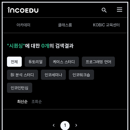
본문 바로가기
search i
메
아카데미
클래스룸
KOBIC 교육센터
"시퀀싱"
에 대한
0개
의 검색결과
전체
튜토리얼
케이스 스터디
프로그래밍 언어
BI 분석 스터디
인코세미나
인코워크숍
인코인턴십
최신순
조회순
이전 페이지
다음 페이지
1