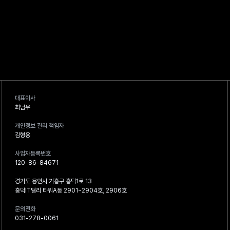
대표이사
최남우
개인정보 관리 책임자
김형용
사업자등록번호
120-86-84671
경기도 용인시 기흥구 흥덕1로 13
흥덕IT밸리 타워A동 2901~2904호, 2906호
문의전화
031-278-0061