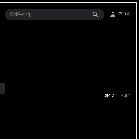
search
person_outline
로그인
십
최신순
조회순